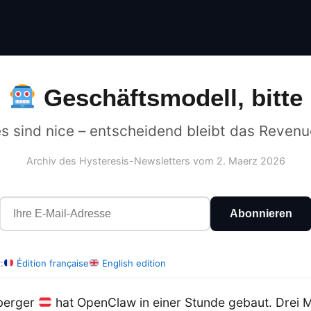
Geschäftsmodell, bitte
s sind nice – entscheidend bleibt das Reven
Archiv des Hysteresis-Newsletters vom 2. Maerz 2026
Abonnieren
:
Édition française
English edition
nberger
hat OpenClaw in einer Stunde gebaut. Drei 