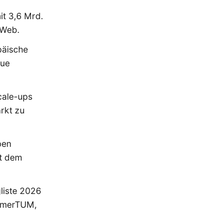
it 3,6 Mrd.
 Web.
päische
eue
cale-ups
rkt zu
ben
ut dem
liste 2026
ehmerTUM,