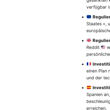
gesenkten K
verfügbar is
Regulie
Staates »,
europäisch
Regulie
Reddit
we
persönliche
Investit
einen Plan 
und der tec
Investit
Spanien an
beschleunig
erreichen.