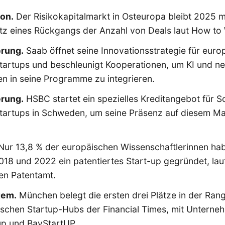
ion
.
Der Risikokapitalmarkt in Osteuropa bleibt 2025 m
rotz eines Rückgangs der Anzahl von Deals laut How to
erung.
Saab öffnet seine Innovationsstrategie für euro
tartups und beschleunigt Kooperationen, um KI und n
n in seine Programme zu integrieren.
erung.
HSBC startet ein spezielles Kreditangebot für S
tartups in Schweden, um seine Präsenz auf diesem Ma
ur 13,8 % der europäischen Wissenschaftlerinnen ha
18 und 2022 ein patentiertes Start-up gegründet, la
en Patentamt.
tem
.
München belegt die ersten drei Plätze in der Rang
ischen Startup-Hubs der Financial Times, mit Untern
up und BayStartUP.