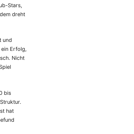
ub-Stars,
tdem dreht
t und
ein Erfolg,
sch. Nicht
Spiel
0 bis
Struktur.
st hat
Befund