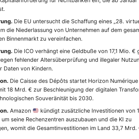
apitalanforderung für Nichtbanken ein, die ab Janua
t.
rung.
Die EU untersucht die Schaffung eines „28. virtue
 um die Niederlassung von Unternehmen auf dem gesa
en Binnenmarkt zu vereinfachen.
rung.
Die ICO verhängt eine Geldbuße von 17,1 Mio. €
gen fehlender Altersüberprüfung und illegaler Nutzu
r Daten von Kindern.
ion.
Die Caisse des Dépôts startet Horizon Numérique
mit 18 Mrd. € zur Beschleunigung der digitalen Transf
hnologischen Souveränität bis 2030.
ion.
Amazon
kündigt zusätzliche Investitionen von 
, um seine Rechenzentren auszubauen und die KI zu
en, womit die Gesamtinvestitionen im Land 33,7 Mrd.