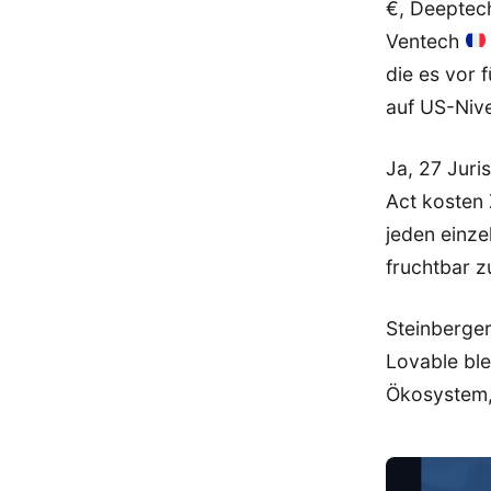
€, Deeptech
Ventech
die es vor 
auf US-Nive
Ja, 27 Juri
Act kosten Z
jeden einze
fruchtbar z
Steinberger
Lovable ble
Ökosystem,