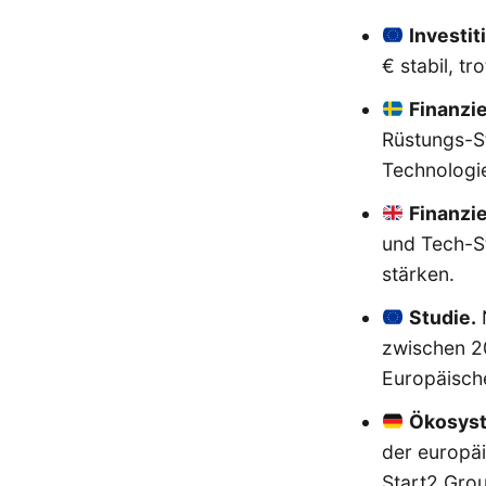
Investit
€ stabil, t
Finanzi
Rüstungs-S
Technologie
Finanzi
und Tech-S
stärken.
Studie.
N
zwischen 20
Europäisch
Ökosys
der europä
Start2 Gro