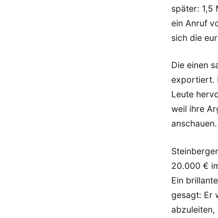
später: 1,5
ein Anruf v
sich die eu
Die einen s
exportiert.
Leute hervo
weil ihre A
anschauen.
Steinberger
20.000 € i
Ein brillan
gesagt: Er 
abzuleiten,