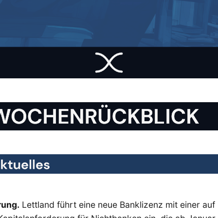
rung.
Lettland führt eine neue Banklizenz mit einer auf