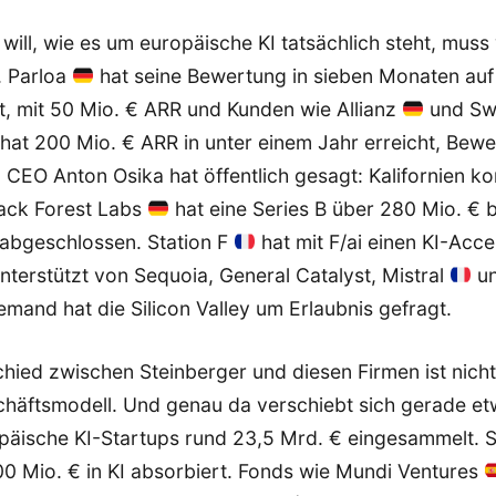
will, wie es um europäische KI tatsächlich steht, mus
. Parloa
hat seine Bewertung in sieben Monaten auf
t, mit 50 Mio. € ARR und Kunden wie Allianz
und Swi
hat 200 Mio. € ARR in unter einem Jahr erreicht, Bewe
 CEO Anton Osika hat öffentlich gesagt: Kalifornien k
lack Forest Labs
hat eine Series B über 280 Mio. € 
abgeschlossen. Station F
hat mit F/ai einen KI-Acce
unterstützt von Sequoia, General Catalyst, Mistral
un
iemand hat die Silicon Valley um Erlaubnis gefragt.
hied zwischen Steinberger und diesen Firmen ist nicht
chäftsmodell. Und genau da verschiebt sich gerade e
päische KI-Startups rund 23,5 Mrd. € eingesammelt.
800 Mio. € in KI absorbiert. Fonds wie Mundi Ventures