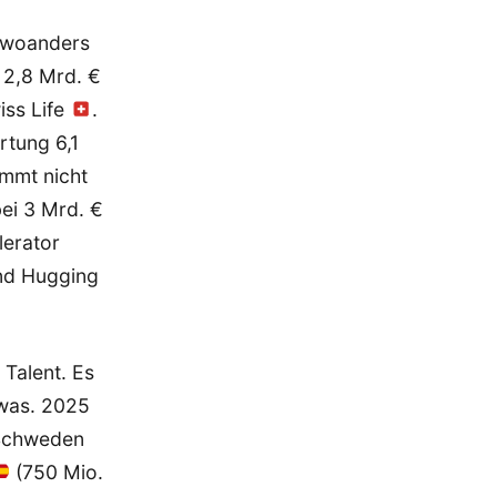
s woanders
 2,8 Mrd. €
ss Life
.
rtung 6,1
ommt nicht
bei 3 Mrd. €
lerator
d Hugging
 Talent. Es
twas. 2025
 Schweden
(750 Mio.