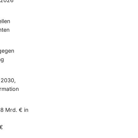
r 2026
llen
mten
 gegen
ng
 2030,
ormation
18 Mrd. € in
 €